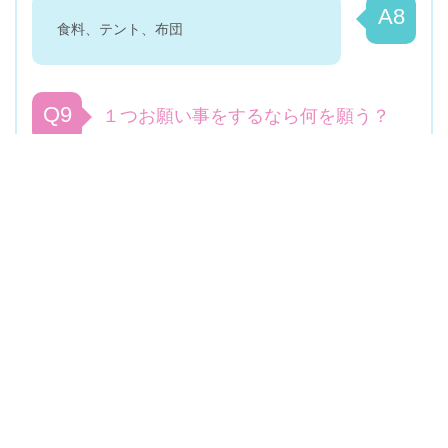
A8
食料、テント、布団
Q9
１つお願い事をするなら何を願う？
A9
動物とお話したい
この彼女を見た方にオススメ！
レギュラー
レギュラー