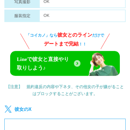
OK
写真撮影
OK
服装指定
彼女とのライン
「コイカノ」なら
だけで
デートまで完結
！！
Lineで彼女と直接やり
取りしよう♪
【注意】 規約違反の内容や下ネタ、その他女の子が嫌がること
はブロックすることがございます。
彼女のX