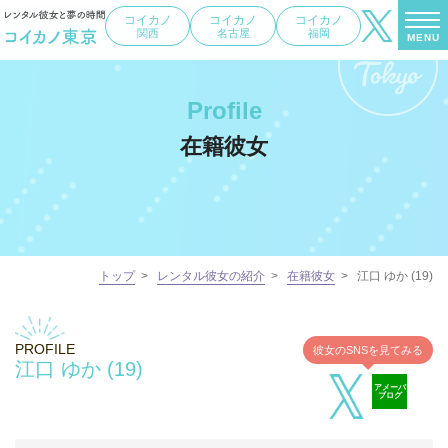
コイカノ
コイカノ
コイカノ
関西
名古屋
福岡
MENU
Profile
在籍彼女
トップ
>
レンタル彼女の紹介
>
在籍彼女
>
江口 ゆか (19)
PROFILE
彼女のSNSを見てみる
江口 ゆか (19)
アメーバ
ブログ