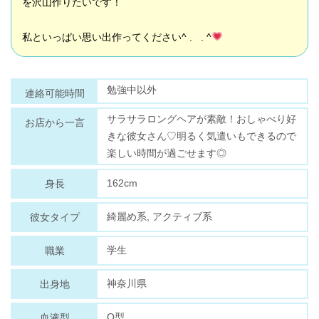
を沢山作りたいです！
私といっぱい思い出作ってください^ . . ^
勉強中以外
連絡可能時間
サラサラロングヘアが素敵！おしゃべり好
お店から一言
きな彼女さん♡明るく気遣いもできるので
楽しい時間が過ごせます◎
162cm
身長
綺麗め系, アクティブ系
彼女タイプ
学生
職業
神奈川県
出身地
O型
血液型