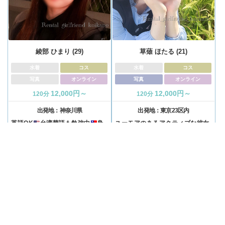
綾部 ひまり (29)
草薙 ほたる (21)
水着
コス
水着
コス
写真
オンライン
写真
オンライン
12,000円～
12,000円～
120分
120分
出発地：
神奈川県
出発地：
東京23区内
英語OK
台湾華語も勉強中
身
ユーモアのあるアクティブな彼女
長150cmの小柄で愛嬌たっぷりな
♡アニメとスイーツが好き◎彼女
彼女♡アニメと動物が好き♩明る
のナチュラルな反応に心癒されて
い性格なのでお話ししてると元気
ください♩
がもらえます！
レギュラー
レギュラー