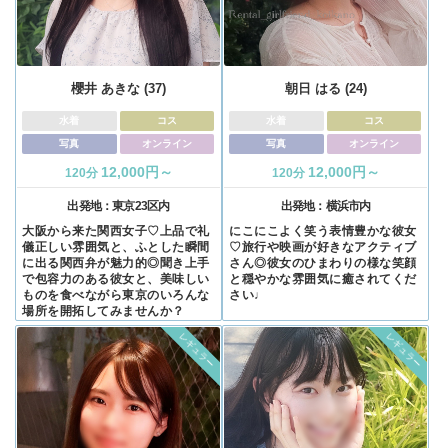
櫻井 あきな (37)
朝日 はる (24)
水着
コス
水着
コス
写真
オンライン
写真
オンライン
12,000円～
12,000円～
120分
120分
出発地：
東京23区内
出発地：
横浜市内
大阪から来た関西女子♡上品で礼
にこにこよく笑う表情豊かな彼女
儀正しい雰囲気と、ふとした瞬間
♡旅行や映画が好きなアクティブ
に出る関西弁が魅力的◎聞き上手
さん◎彼女のひまわりの様な笑顔
で包容力のある彼女と、美味しい
と穏やかな雰囲気に癒されてくだ
ものを食べながら東京のいろんな
さい♩
場所を開拓してみませんか？
レギュラー
レギュラー