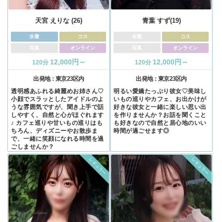
天宮 えりな (26)
青葉 すず(19)
水着
コス
水着
コス
写真
オンライン
写真
オンライン
12,000円～
12,000円～
120分
120分
出発地：
東京23区内
出発地：
東京23区内
透明感あふれる綺麗めお姉さん♡
明るい愛嬌たっぷり彼女♡美味し
小顔でスラッとしたアイドルのよ
いもの巡りやカフェ、お出かけが
うな雰囲気ですが、聞き上手で話
好きな彼女と一緒に楽しい思い出
しやすく、自然と心がほぐれます
を作りませんか？お話を聞くこと
♪ カフェ巡りや甘いもの巡りはも
も好きなので自然と居心地のいい
ちろん、ディズニーやお散歩ま
時間が過ごせます◎
で、一緒に笑顔になれる時間を過
ごしませんか？
レギュラー
レギュラー