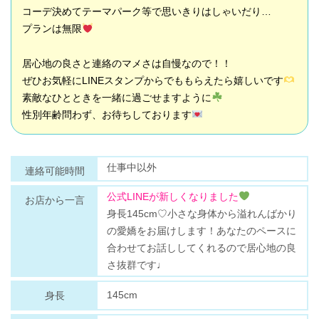
コーデ決めてテーマパーク等で思いきりはしゃいだり…
プランは無限
居心地の良さと連絡のマメさは自慢なので！！
ぜひお気軽にLINEスタンプからでももらえたら嬉しいです
素敵なひとときを一緒に過ごせますように
性別年齢問わず、お待ちしております
仕事中以外
連絡可能時間
公式LINEが新しくなりました
お店から一言
身長145cm♡小さな身体から溢れんばかり
の愛嬌をお届けします！あなたのペースに
合わせてお話ししてくれるので居心地の良
さ抜群です♩
145cm
身長