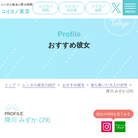
コイカノ
コイカノ
コイカノ
関西
名古屋
福岡
MENU
Profile
おすすめ彼女
トップ
>
レンタル彼女の紹介
>
おすすめ彼女
>
落ち着いた大人の女性
>
降川 みずか (29)
PROFILE
彼女のSNSを見てみる
降川 みずか (29)
アメーバ
ブログ