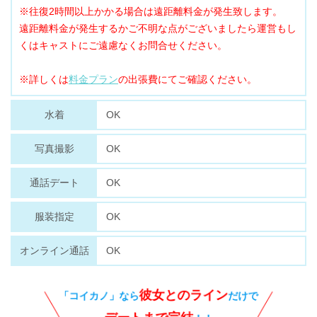
※往復2時間以上かかる場合は遠距離料金が発生致します。
遠距離料金が発生するかご不明な点がございましたら運営もし
くはキャストにご遠慮なくお問合せください。
※詳しくは
料金プラン
の出張費にてご確認ください。
OK
水着
OK
写真撮影
OK
通話デート
OK
服装指定
OK
オンライン通話
彼女とのライン
「コイカノ」なら
だけで