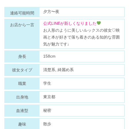
夕方〜夜
連絡可能時間
公式LINEが新しくなりました
お店から一言
お人形のように美しいルックスの彼女♡映
画と本が好きで落ち着きのある知的な雰囲
気が魅力です♩
158cm
身長
清楚系, 綺麗め系
彼女タイプ
学生
職業
東京都
出身地
秘密
血液型
散歩
趣味