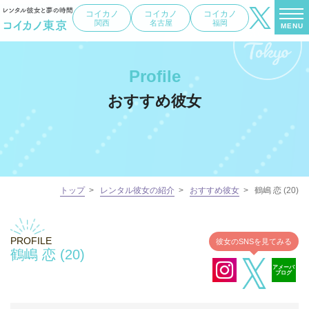
コイカノ
コイカノ
コイカノ
関西
名古屋
福岡
MENU
Profile
おすすめ彼女
トップ
>
レンタル彼女の紹介
>
おすすめ彼女
>
鶴嶋 恋 (20)
PROFILE
彼女のSNSを見てみる
鶴嶋 恋 (20)
アメーバ
ブログ