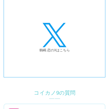
鶴嶋 恋
のXはこちら
コイカノ
9
の質問