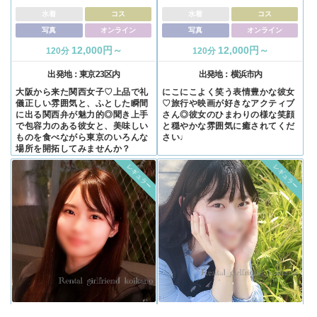
水着
コス
水着
コス
写真
オンライン
写真
オンライン
12,000円～
12,000円～
120分
120分
出発地：
東京23区内
出発地：
横浜市内
大阪から来た関西女子♡上品で礼
にこにこよく笑う表情豊かな彼女
儀正しい雰囲気と、ふとした瞬間
♡旅行や映画が好きなアクティブ
に出る関西弁が魅力的◎聞き上手
さん◎彼女のひまわりの様な笑顔
で包容力のある彼女と、美味しい
と穏やかな雰囲気に癒されてくだ
ものを食べながら東京のいろんな
さい♩
場所を開拓してみませんか？
レギュラー
レギュラー