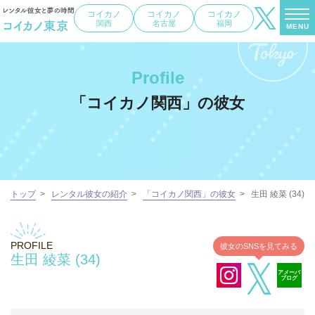
コイカノ
コイカノ
コイカノ
関西
名古屋
福岡
MENU
Profile
「コイカノ関西」の彼女
トップ
>
レンタル彼女の紹介
>
「コイカノ関西」の彼女
>
生田 綾菜 (34)
PROFILE
彼女のSNSを見てみる
生田 綾菜 (34)
アメーバ
ブログ