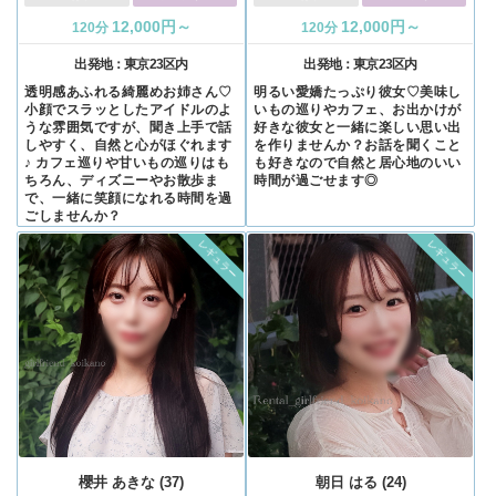
12,000円～
12,000円～
120分
120分
出発地：
東京23区内
出発地：
東京23区内
透明感あふれる綺麗めお姉さん♡
明るい愛嬌たっぷり彼女♡美味し
小顔でスラッとしたアイドルのよ
いもの巡りやカフェ、お出かけが
うな雰囲気ですが、聞き上手で話
好きな彼女と一緒に楽しい思い出
しやすく、自然と心がほぐれます
を作りませんか？お話を聞くこと
♪ カフェ巡りや甘いもの巡りはも
も好きなので自然と居心地のいい
ちろん、ディズニーやお散歩ま
時間が過ごせます◎
で、一緒に笑顔になれる時間を過
ごしませんか？
レギュラー
レギュラー
櫻井 あきな (37)
朝日 はる (24)