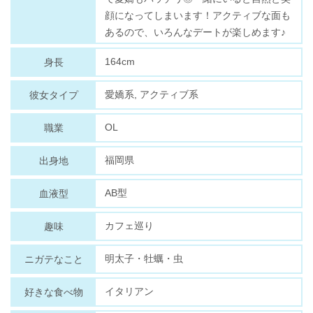
顔になってしまいます！アクティブな面も
あるので、いろんなデートが楽しめます♪
164cm
身長
愛嬌系, アクティブ系
彼女タイプ
OL
職業
福岡県
出身地
AB型
血液型
カフェ巡り
趣味
明太子・牡蠣・虫
ニガテなこと
イタリアン
好きな食べ物