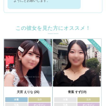
ようにとお願いします。
この彼女を見た方にオススメ！
レギュラー
レギュラー
天宮 えりな (26)
青葉 すず(19)
水着
コス
水着
コス
写真
オンライン
写真
オンライン