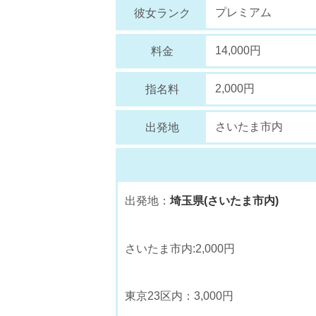
プレミアム
彼女ランク
14,000円
料金
2,000円
指名料
さいたま市内
出発地
出発地：
埼玉県(さいたま市内)
さいたま市内:2,000円
東京23区内：3,000円