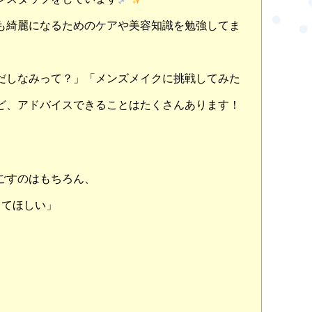
も綺麗になるためのケアや美容知識を勉強してま
だしなみって？」「メンズメイクに挑戦してみた
ど、アドバイスできることはたくさんあります！
ごすのはもちろん、
ってほしい」