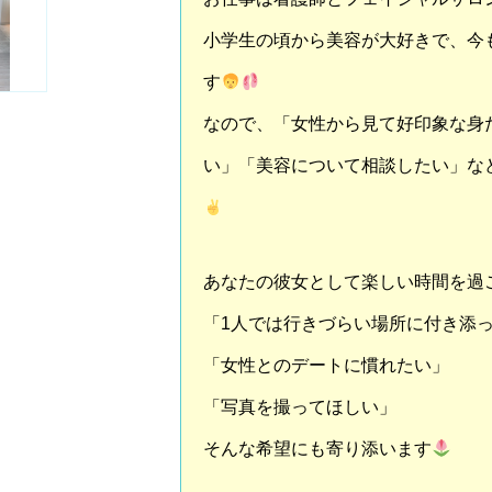
小学生の頃から美容が大好きで、今
す
なので、「女性から見て好印象な身
い」「美容について相談したい」な
あなたの彼女として楽しい時間を過
「1人では行きづらい場所に付き添
「女性とのデートに慣れたい」
「写真を撮ってほしい」
そんな希望にも寄り添います