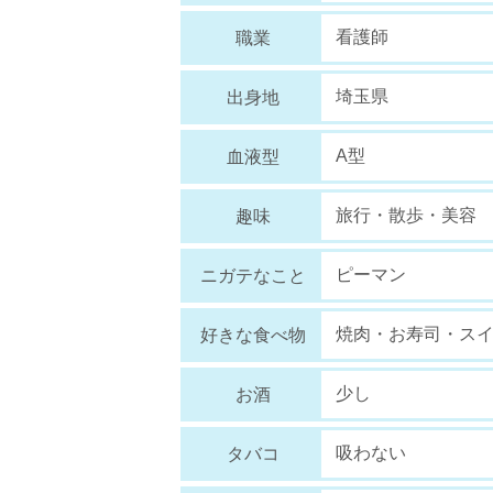
看護師
職業
埼玉県
出身地
A型
血液型
旅行・散歩・美容
趣味
ピーマン
ニガテなこと
焼肉・お寿司・ス
好きな食べ物
少し
お酒
吸わない
タバコ