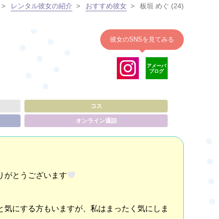
>
レンタル彼女の紹介
>
おすすめ彼女
>
板垣 めぐ (24)
彼女のSNSを見てみる
アメーバ
ブログ
コス
オンライン通話
りがとうございます
と気にする方もいますが、私はまったく気にしま