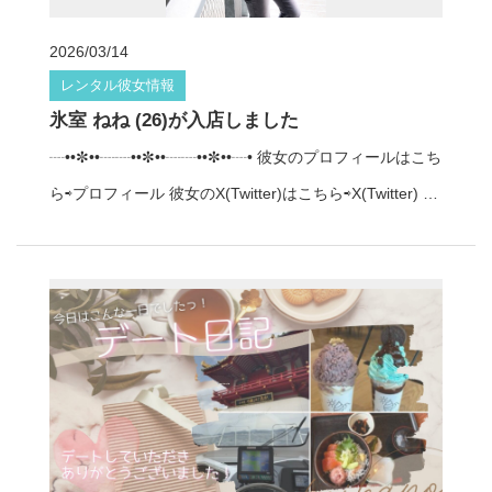
つも褒めてくれる彼氏様
何気ない一言がすごく嬉しく
2026/03/14
て、 こころがポカポカになった彼女でした
彼氏様、
レンタル彼女情報
デートしていただきありがとうございました
ちょっぴ
氷室 ねね (26)が入店しました
りシャイだけどアクティブな中村紬は、 アニメが大好き
┈••✼••┈┈••✼••┈┈••✼••┈• 彼女のプロフィールはこち
でおしゃべりも大好き◎ 仲良くなると、つい話が止まら
ら⇨プロフィール 彼女のX(Twitter)はこちら⇨X(Twitter) ☝︎
なくなっちゃう彼女です♩ 博物館デートからグルメデー
デートの予約はこちらから☝︎
トまで、 幅広いプランを一緒に楽しめます
デート彼
女
中村紬 プロフィール：https://www.koikano-tokyo.j
p/profile/nakamura-tsumugi/ レンタル彼女コイカノで、
文化スポットとグルメを満喫する上野デートを 体験して
みませんか？
お気軽にお問い合わせください
マ
ッチングの相談はこちら♡