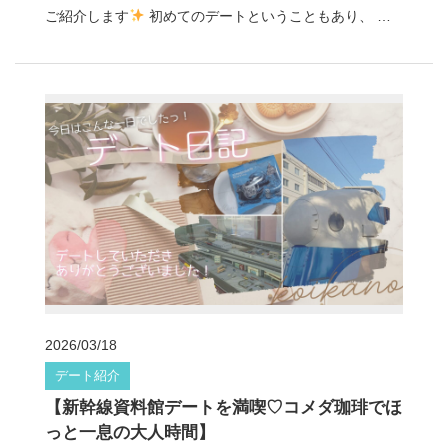
ご紹介します
初めてのデートということもあり、 落
ち着いた喫茶店でお話を楽しみながら ゆったりとした時
間を過ごされたそうです
◆ レトロ喫茶でゆったりカ
フェタイム 今回訪れたのはレトロな雰囲気が魅力の喫茶
店。 落ち着いた店内でゆっくりお話をしながら、 穏やか
なカフェタイムを楽しまれたそうです
昔ながらの喫茶
店ならではの ゆったりした空気の中で過ごす時間は、 高
円寺デートの魅力のひとつですね。 ◆ お仕事トークで盛
り上がるひととき カフェでは彼氏様のお仕事のお話を た
くさん聞かせてもらったそうです
普段の生活ではなか
2026/03/18
なか聞けないお話に 自然と会話も弾みとても楽しい時間
デート紹介
になったとのこと。 落ち着いてお話ができる喫茶店デー
【新幹線資料館デートを満喫♡コメダ珈琲でほ
トは、 お互いのことをゆっくり知ることができる 素敵な
っと一息の大人時間】
時間になりますね。 彼氏様、デートしていただきありが