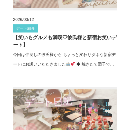
ね♡ ◆ アクティビティも楽しんで大満足 お散歩だけじ
ゃなくアクティビティも楽しめて充実感たっぷり！ たく
2026/03/12
さん動いて、たくさん笑って、 あっという間の1日でし
デート紹介
た
◆ 居心地の良さにきゅん… 優しくて、気遣いも自
【笑いもグルメも満喫♡彼氏様と新宿お笑いデ
然で、 一緒にいてとにかく居心地の良い彼氏様…
幸
ート】
せな思い出がいっぱいで とっても嬉しい気持ちになった
今回は仲良しの彼氏様から ちょっと変わりダネな新宿デ
彼女でした
彼氏様、デートしていただきありがとうご
ートにお誘いいただきました
◆ 焼きたて団子でほ
ざいました
親しみやすく聞き上手な鈴森ナツメは、
っこりスタート まずは、焼いて食べるお団子からスター
歌やアニメが大好きな明るいタイプの彼女♡ 初めてでも
ト
香ばしくて甘くて…焼きたての美味しさに思わず笑
すぐ仲良くなれるので、 お出かけデートやアクティブな
顔になる彼女♡ 歩きながら食べる新宿グルメ、最高です
プランとも相性抜群です♩ デート彼女
鈴森ナツメ プ
♪ ◆ ほぼ最前列！お笑い鑑賞で大爆笑 その後は、 ルミ
ロフィール：https://www.koikano-tokyo.jp/profile/suzum
ネtheよしもとへ
芸人さんが超豪華！
しかもほぼ最
ori-natsume/ レンタル彼女コイカノで、 江ノ島デートや
前ど真ん中の席で近すぎて迫力満点！
泣くほど笑って
アクティブなお出かけを 体験してみませんか？
お気