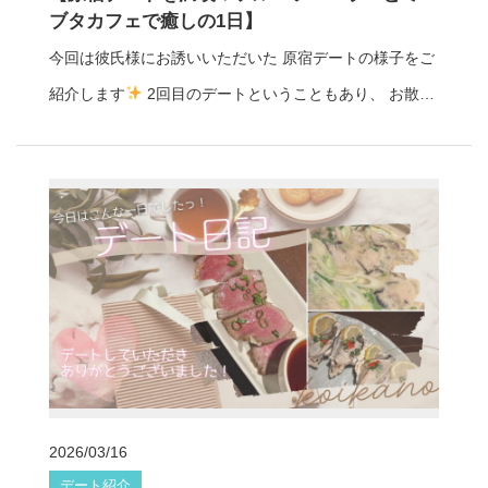
ブタカフェで癒しの1日】
ごされたそうです。 彼氏様、デートしていただきありが
今回は彼氏様にお誘いいただいた 原宿デートの様子をご
とうございました
星崎夢羽は親しみやすい癒し系タイ
紹介します
2回目のデートということもあり、 お散歩
プのキャスト♡ 隣でニコニコしている姿に思わずキュン
やカフェ巡りを楽しみながら、 ゆったりとした時間を過
としてしまう 明るく優しい雰囲気が魅力です。 ゆったり
ごされたそうです
◆ 天気も最高！原宿お散歩デート
会話を楽しむデートや カフェデートなどにもぴったりの
この日はとても天気が良く、 まさにデート日和の1日だ
彼女です♩ デート彼女
星崎夢羽 プロフィールhttps://
ったそうです
原宿の街を歩きながら、 お互いに行き
www.koikano-tokyo.jp/profile/hoshizaki-yumemo/ レンタ
たいお店の話をしたりと、 自然と会話も弾む楽しいお散
ル彼女コイカノで、 資料館デートやカフェでのんびり過
歩デートになりました。 ◆ フルーツパーラーでカフェタ
ごす時間を 体験してみませんか？
お気軽にお問い合
イム まずはフルーツパーラーでひと休み
甘くて美味
わせください
マッチングの相談はこちら♡
しいフルーツを楽しみながら、 ゆったりとしたカフェタ
イムを満喫。 カフェでのんびりお話しできる時間は、 原
2026/03/16
宿デートの楽しみのひとつですね♪ ◆ 念願のミニブタカ
デート紹介