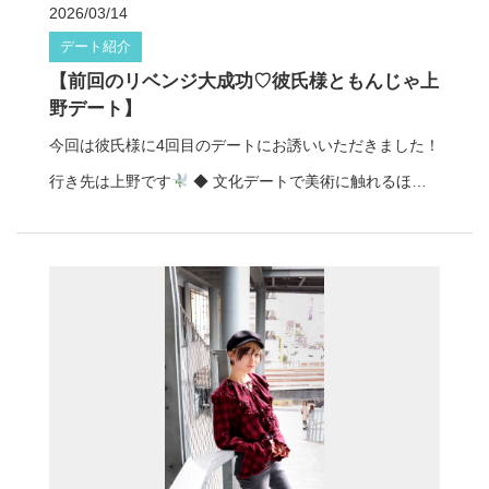
2026/03/14
心も体もほっと落ち着く幸せ時間に…
大人のデートに
してみませんか？
お気軽にお問い合わせください
デート紹介
ぴったりな素敵なお店でした♡ 彼氏様、デートしていた
マッチングの相談はこちら♡
【前回のリベンジ大成功♡彼氏様ともんじゃ上
だきありがとうございました
聞き上手な落ち着いたお
野デート】
姉さんタイプの結城みのりは、 つい何でも話したくなる
今回は彼氏様に4回目のデートにお誘いいただきました！
安心感が魅力◎ 焼肉デートからカフェでのんびりまで、
行き先は上野です
◆ 文化デートで美術に触れるほっ
大人っぽい渋谷デートにもぴったりな彼女です♩ デート
こり時間 まずは国立博物館へ
ゆっくり展示を見なが
彼女
結城みのり プロフィール：https://www.koikano-t
らお話しできたのと 落ち着いた雰囲気の中で過ごす時間
okyo.jp/profile/yuuki-minori/ レンタル彼女コイカノで、
がとっても心地よかったそうです
◆ もんじゃリベン
グルメもカフェも楽しめる渋谷デートを 体験してみませ
ジ＆ふわふわお好み焼き 前回行けなかったもんじゃにリ
んか？
お気軽にお問い合わせください
マッチン
ベンジ
お好み焼きは店員さんが焼いてくれて、 ふわ
グの相談はこちら♡
っふわなのがとっても美味しかったみたいです
一緒
に「美味しいね〜！」って言い合いながら 食べるごはん
は幸せです
◆ 優しい言葉にきゅん… 服装や髪型をい