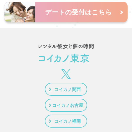
彼女
見た目も可愛くつい写真もたくさん撮りたくなる
お気軽にお問い合わせください
マッチングの相
デートの受付はこちら
可愛さ
「くまちゃん可愛いね」って言い合いながら
談はこちら♡
楽しめるのも、 ナイトティーデートの魅力です♡ ◆ 褒
められてもっと幸せに 彼氏様が「可愛い」ってたくさん
言ってくださって、 照れながらもとっても嬉しい気持ち
になった彼女
夜景と甘い時間に包まれて心まであたた
かくなるデートになりました
彼氏様、デートしていた
だきありがとうございました
落ち着いたお姉さんタイ
プの結城みのりは、 夜景の見えるレストランやナイトテ
コイカノ関西
ィーデートと相性抜群
聞き上手でつい何でも話せる雰
囲気なので、 大人な空間でもリラックスして過ごせます
コイカノ名古屋
♩ 特別な日のディナーや記念日デートにもおすすめのキ
ャストです♡ デート彼女
結城みのり プロフィール：h
コイカノ福岡
ttps://www.koikano-tokyo.jp/profile/yuuki-minori/ レンタ