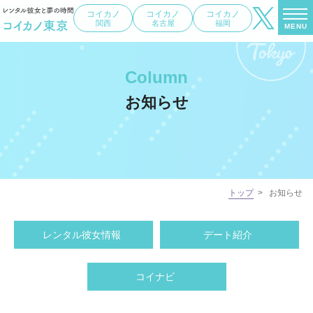
コイカノ
コイカノ
コイカノ
関西
名古屋
福岡
MENU
Column
お知らせ
トップ
>
お知らせ
レンタル彼女情報
デート紹介
コイナビ