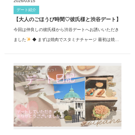
2026/03/15
たところ途中でチョコが再販されるという出来事もあ
デート紹介
り、 思わず笑ってしまう楽しい思い出になったそうです
【大人のごほうび時間♡彼氏様と渋谷デート】
◆ 夜は海鮮グルメで大満足 夜は海鮮料理のお店へ。
今回は仲良しの彼氏様から渋谷デートへお誘いいただき
彼女の大好きな牡蠣をたくさん味わい、 グルメも満喫で
ました
◆ まずは焼肉でスタミナチャージ 最初は焼肉
きる贅沢なディナータイムに
1日を振り返りなが
デートからスタート
タンもトリュフがたっぷりのった
ら、 二人でゆったりとした時間を過ごされたそうです。
ユッケも絶品すぎて そのおいしさに感動した彼女
彼氏様、デートしていただきありがとうございました
「これはまた食べたいね」って2人で盛り上がったそうで
桜庭あやめは包容力あふれる癒し系タイプのキャスト♡
す♡ ◆ ショッピング&ぶらりお散歩 お腹が満たされたあ
穏やかな雰囲気の中で会話を楽しめるのが魅力です。 と
とは、 渋谷の街をのんびりショッピング
気になるお
ても聞き上手なので、 自然となんでも話したくなるよう
店を覗きながら歩く時間も、 自然と会話が弾んで楽しい
な安心感があり、 街歩きデートやグルメデートにもぴっ
ひとときになりました♪ ◆ 櫻井焙茶研究所で大人のお茶
たりです♩ デート彼女
桜庭あやめ プロフィール http
時間 最後は日本の四季を巧みに取り入れたお茶が楽しめ
s://www.koikano-tokyo.jp/profile/sakuraba-ayame/ レン
る櫻井焙茶研究所へ
本格的なお茶のお酒もいただいて
タル彼女コイカノで、 浅草や上野の街歩きデートを 体験