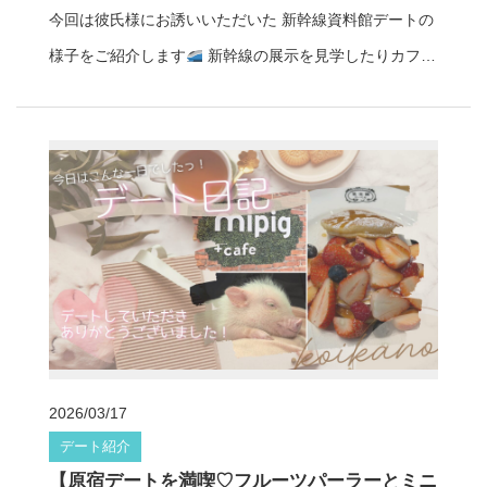
今回は彼氏様にお誘いいただいた 新幹線資料館デートの
とうございました
桜庭あやめは包容力あふれる癒し系
様子をご紹介します
新幹線の展示を見学したりカフェ
タイプのキャスト♡ 穏やかな雰囲気の中で会話を楽しめ
でゆったり過ごしたりと、 知識と癒しの時間を楽しめる
るのが魅力です。 とても聞き上手なので自然となんでも
素敵な1日になったそうです
◆ 新幹線資料館で学びの
話したくなるような安心感があり、 カフェデートや街歩
デート まず訪れたのは新幹線の資料館。 彼氏様がとても
きデートにもぴったりの彼女です♩ デート彼女
桜庭
新幹線に詳しく、 展示されている道具や設備についてわ
あやめ プロフィールhttps://www.koikano-tokyo.jp/profile/
かりやすく解説してくださったそうです。 普段なかなか
sakuraba-ayame/ レンタル彼女コイカノで、 高円寺のカ
知ることのない世界のお話を聞きながら、 まるで先生の
フェ巡りやゆったりお話を楽しむデートを 体験してみま
ようでかっこよかったとのこと
自分の知らないことを
せんか？
お気軽にお問い合わせください
マッチ
知っている姿に、 思わず尊敬してしまう楽しい時間にな
ングの相談はこちら♡
ったようです。 ◆ カフェでゆったりコメダ時間 資料館
2026/03/17
を楽しんだ後はコメダ珈琲店へ
落ち着いたカフェ空間
デート紹介
で ゆっくりお話ししながら休憩タイム。 デートの思い出
【原宿デートを満喫♡フルーツパーラーとミニ
を振り返りながら、 ほっと一息つける穏やかな時間を過