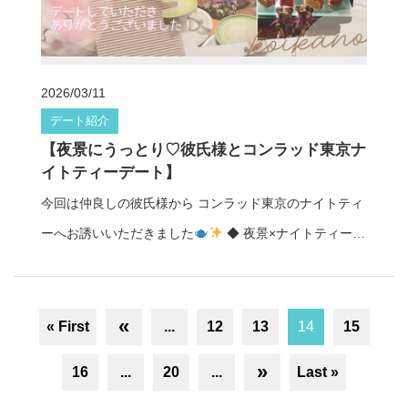
お腹が痛くなるくらい楽しい時間になったそうです
一
軽にお問い合わせください
マッチングの相談はこ
緒に大笑いできるデートって、距離もぐっと縮まります
ちら♡
ね♡ ◆ パフェも中華も♡食べ歩き満喫 お笑いの後は、
2026/03/11
パフェに中華に…とデザートもごはんもたっぷり堪能
デート紹介
たくさん食べて、たくさん笑って、 心もお腹も大満
【夜景にうっとり♡彼氏様とコンラッド東京ナ
足な1日になりました
彼氏様、デートしていただきあ
イトティーデート】
りがとうございました
美しいルックスに知的で落ち着
今回は仲良しの彼氏様から コンラッド東京のナイトティ
いた雰囲気をあわせ持つ鶴島恋は、 お笑い鑑賞デートや
ーへお誘いいただきました
◆ 夜景×ナイトティーの
街歩きデートとも相性抜群
静かな時間も、にぎやかな
贅沢時間 窓いっぱいに広がる綺麗な夜景を眺めながらの
時間も楽しめるので、 「一緒に笑いたい」「楽しい思い
ナイトティーは、 それだけで特別感たっぷり
お料理
出を作りたい」 そんな方にぴったりのキャストです♩ デ
«
もスイーツも美味しくてゆったり幸せな時間を過ごせま
« First
...
12
13
14
15
ート彼女
鶴島恋 プロフィール：https://www.koikano-t
す
◆ くまちゃんスイーツにきゅん
ナイトティー
okyo.jp/profile/tsurushima-ren/ レンタル彼女コイカノ
»
16
...
20
...
Last »
のくまちゃんがとっても可愛くてテンションが上がった
で、 新宿のお笑い鑑賞デートを 体験してみませんか？