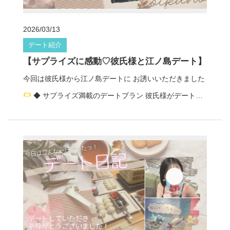
2026/03/13
デート紹介
【サプライズに感動♡彼氏様と江ノ島デート】
今回は彼氏様から江ノ島デートに お誘いいただきました
◆ サプライズ満載のデートプラン 彼氏様がデートプ
ランをたくさん考えてくれていたみたいで、 まさかのサ
プライズにとっても感動した彼女
「こんなに想って
くれてたんだ」って伝わってきて、 胸がじーんとあたた
かい気持ちになったそうです
◆ 海鮮丼でほっこりラ
ンチ 江ノ島といえばやっぱり海の幸
新鮮な海鮮丼を
一緒に食べて、 景色も味も楽しめる贅沢ランチタイムに
美味しいものを一緒に食べる時間って、幸せ倍増です