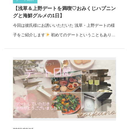
フェで癒し時間 その後はお互いに気になっていたミニブ
【浅草＆上野デートを満喫♡おみくじハプニン
タカフェへ
可愛いミニブタたちに囲まれて思わず笑顔
グと海鮮グルメの1日】
になる癒しの時間に。 動物カフェならではの ほっこりし
今回は彼氏様にお誘いいただいた 浅草・上野デートの様
た雰囲気を楽しめたそうです
彼氏様、デートしていた
子をご紹介します
初めてのデートということもあり、
だきありがとうございました
中山優愛はアイドルやカ
街歩きやグルメを楽しみながら思い出いっぱいの1日にな
メラが好きで、 カフェ巡りや食べ歩きなどのんびりした
ったそうです
◆ 浅草でまさかの“おみくじミラクル”
デートを一緒に楽しめるのが魅力です。 まったりと街歩
待ち合わせは浅草駅。 浅草といえばおみくじ…というこ
きを楽しみたい方にぴったりの彼女です♩ デート彼女
とで引いてみると、 なんと2人そろって凶！ 思わぬミラ
中山優愛 プロフィールhttps://www.koikano-tokyo.jp/profil
クルに思わず笑ってしまう、 初デートのスタートから印
e/nakayama-yua/ レンタル彼女コイカノで、 原宿のカフ
象的な思い出ができました
◆ 上野動物園でソフトク
ェ巡りや動物カフェデートを 体験してみませんか？
リームハプニング その後は 『上野動物園』へ。 彼氏様
お気軽にお問い合わせください
が楽しみにしていたチョコソフトクリームが まさかの売
り切れというハプニングが…！ バニラソフトを食べてい