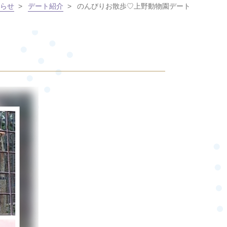
らせ
>
デート紹介
>
のんびりお散歩♡上野動物園デート