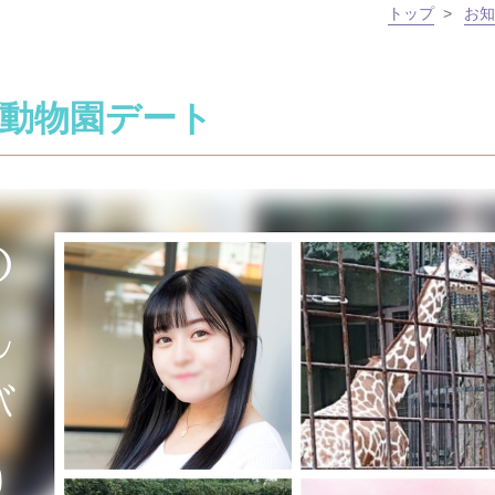
トップ
>
お知
動物園デート